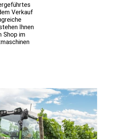
bergeführtes
 dem Verkauf
ngreiche
 stehen Ihnen
em Shop im
htmaschinen