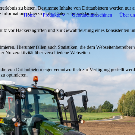
lebnis zu bieten. Bestimmte Inhalte von Drittanbietern werden nur ang
e Informationen hierzu in der Datenschutzerklärung.
Home
Produkte
Gebrauchtmaschinen
Über un
utz vor Hackerangriffen und zur Gewährleistung eines konsistenten un
ieren. Hierunter fallen auch Statistiken, die dem Webseitenbetreiber v
r Nutzeraktivität über verschiedene Webseiten.
 die von Drittanbietern eigenverantwortlich zur Verfügung gestellt wer
 zu optimieren.