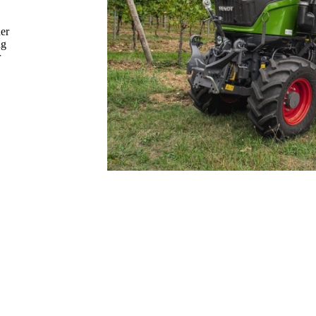
der
ng
r