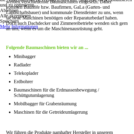
werden verschiedenste Baumaschinen eingesetzt. Daher
und zu optimieren.
kommen Bauhöfe bzw. Baufirmen, GaLa (Garten- und
Ablehnen
Landschaftsbauer) und kommunale Dienstleister zu uns, wenn
Alle akzeptieren
sie neue Maschinen benötigen oder Reparaturbedarf haben.
Speichern
Doch auch Dachdecker und Zimmereibetriebe wenden sich gern
Mehr Informationen
an uns, wenn es um die Maschinenausrüstung geht.
Folgende Baumaschinen bieten wir an ...
Minibagger
Radlader
Telekoplader
Erdbohrer
Baumaschinen für die Erdmassenbewegung /
Schüttgutumlagerung
Mobilbagger für Grabenräumung
Maschinen für die Getreideumlagerung
Wir führen die Produkte namhafter Hersteller in unserem