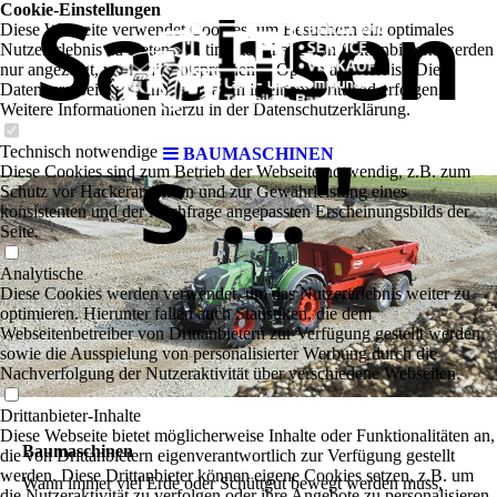
Sachsen
Cookie-Einstellungen
Diese Webseite verwendet Cookies, um Besuchern ein optimales
Nutzererlebnis zu bieten. Bestimmte Inhalte von Drittanbietern werden
nur angezeigt, wenn die entsprechende Option aktiviert ist. Die
Datenverarbeitung kann dann auch in einem Drittland erfolgen.
Weitere Informationen hierzu in der Datenschutzerklärung.
s ..."
Technisch notwendige
BAUMASCHINEN
Diese Cookies sind zum Betrieb der Webseite notwendig, z.B. zum
Schutz vor Hackerangriffen und zur Gewährleistung eines
konsistenten und der Nachfrage angepassten Erscheinungsbilds der
Seite.
Analytische
Diese Cookies werden verwendet, um das Nutzererlebnis weiter zu
optimieren. Hierunter fallen auch Statistiken, die dem
Webseitenbetreiber von Drittanbietern zur Verfügung gestellt werden,
sowie die Ausspielung von personalisierter Werbung durch die
Nachverfolgung der Nutzeraktivität über verschiedene Webseiten.
Drittanbieter-Inhalte
Diese Webseite bietet möglicherweise Inhalte oder Funktionalitäten an,
Baumaschinen
die von Drittanbietern eigenverantwortlich zur Verfügung gestellt
werden. Diese Drittanbieter können eigene Cookies setzen, z.B. um
Wann immer viel Erde oder Schüttgut bewegt werden muss,
die Nutzeraktivität zu verfolgen oder ihre Angebote zu personalisieren