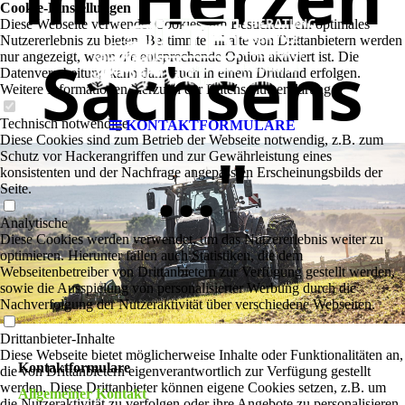
Cookie-Einstellungen
Diese Webseite verwendet Cookies, um Besuchern ein optimales
Nutzererlebnis zu bieten. Bestimmte Inhalte von Drittanbietern werden
Sachsens
nur angezeigt, wenn die entsprechende Option aktiviert ist. Die
Datenverarbeitung kann dann auch in einem Drittland erfolgen.
Weitere Informationen hierzu in der Datenschutzerklärung.
Technisch notwendige
KONTAKTFORMULARE
Diese Cookies sind zum Betrieb der Webseite notwendig, z.B. zum
..."
Schutz vor Hackerangriffen und zur Gewährleistung eines
konsistenten und der Nachfrage angepassten Erscheinungsbilds der
Seite.
Analytische
Diese Cookies werden verwendet, um das Nutzererlebnis weiter zu
optimieren. Hierunter fallen auch Statistiken, die dem
Webseitenbetreiber von Drittanbietern zur Verfügung gestellt werden,
sowie die Ausspielung von personalisierter Werbung durch die
Nachverfolgung der Nutzeraktivität über verschiedene Webseiten.
Drittanbieter-Inhalte
Diese Webseite bietet möglicherweise Inhalte oder Funktionalitäten an,
Kontaktformulare
die von Drittanbietern eigenverantwortlich zur Verfügung gestellt
werden. Diese Drittanbieter können eigene Cookies setzen, z.B. um
Allgemeiner Kontakt
die Nutzeraktivität zu verfolgen oder ihre Angebote zu personalisieren