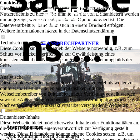
Cookie-Einstellungen
Diese Webseite verwendet Cookies, um Besuchern ein optimales
Nutzererlebnis zu bieten. Bestimmte Inhalte von Drittanbietern werden
nur angezeigt, wenn die entsprechende Option aktiviert ist. Die
Datenverarbeitung kann dann auch in einem Drittland erfolgen.
ns ..."
Weitere Informationen hierzu in der Datenschutzerklärung.
Technisch notwendige
ANSPRECHPARTNER
Diese Cookies sind zum Betrieb der Webseite notwendig, z.B. zum
Schutz vor Hackerangriffen und zur Gewährleistung eines
konsistenten und der Nachfrage angepassten Erscheinungsbilds der
Seite.
Analytische
Diese Cookies werden verwendet, um das Nutzererlebnis weiter zu
optimieren. Hierunter fallen auch Statistiken, die dem
Webseitenbetreiber von Drittanbietern zur Verfügung gestellt werden,
sowie die Ausspielung von personalisierter Werbung durch die
Nachverfolgung der Nutzeraktivität über verschiedene Webseiten.
Drittanbieter-Inhalte
Diese Webseite bietet möglicherweise Inhalte oder Funktionalitäten an,
Ansprechpartner
die von Drittanbietern eigenverantwortlich zur Verfügung gestellt
werden. Diese Drittanbieter können eigene Cookies setzen, z.B. um
Dipl. Kaufmann Thoralf Schmidtgen
die Nutzeraktivität zu verfolgen oder ihre Angebote zu personalisieren