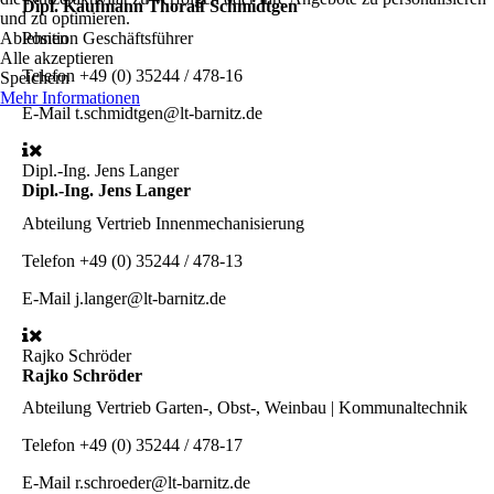
Dipl. Kaufmann Thoralf Schmidtgen
und zu optimieren.
Ablehnen
Position
Geschäftsführer
Alle akzeptieren
Telefon
+49 (0) 35244 / 478-16
Speichern
Mehr Informationen
E-Mail
t.schmidtgen@lt-barnitz.de
Dipl.-Ing. Jens Langer
Dipl.-Ing. Jens Langer
Abteilung
Vertrieb Innenmechanisierung
Telefon
+49 (0) 35244 / 478-13
E-Mail
j.langer@lt-barnitz.de
Rajko Schröder
Rajko Schröder
Abteilung
Vertrieb Garten-, Obst-, Weinbau | Kommunaltechnik
Telefon
+49 (0) 35244 / 478-17
E-Mail
r.schroeder@lt-barnitz.de