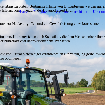
lebnis zu bieten. Bestimmte Inhalte von Drittanbietern werden nur ang
e Informationen hierzu in der Datenschutzerklärung.
Home
Produkte
Gebrauchtmaschinen
Über un
utz vor Hackerangriffen und zur Gewährleistung eines konsistenten un
ieren. Hierunter fallen auch Statistiken, die dem Webseitenbetreiber v
r Nutzeraktivität über verschiedene Webseiten.
 die von Drittanbietern eigenverantwortlich zur Verfügung gestellt wer
 zu optimieren.