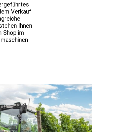
bergeführtes
 dem Verkauf
ngreiche
 stehen Ihnen
em Shop im
htmaschinen