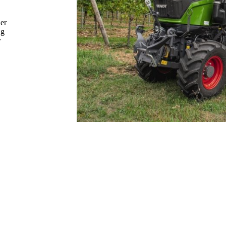
der
ng
r