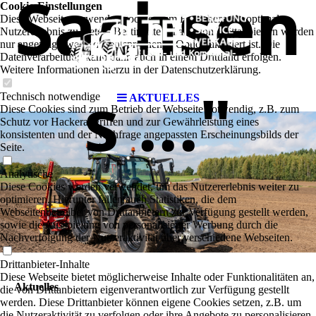
Sachsen
Cookie-Einstellungen
Diese Webseite verwendet Cookies, um Besuchern ein optimales
Nutzererlebnis zu bieten. Bestimmte Inhalte von Drittanbietern werden
nur angezeigt, wenn die entsprechende Option aktiviert ist. Die
Datenverarbeitung kann dann auch in einem Drittland erfolgen.
Weitere Informationen hierzu in der Datenschutzerklärung.
s ..."
Technisch notwendige
AKTUELLES
Diese Cookies sind zum Betrieb der Webseite notwendig, z.B. zum
Schutz vor Hackerangriffen und zur Gewährleistung eines
konsistenten und der Nachfrage angepassten Erscheinungsbilds der
Seite.
Analytische
Diese Cookies werden verwendet, um das Nutzererlebnis weiter zu
optimieren. Hierunter fallen auch Statistiken, die dem
Webseitenbetreiber von Drittanbietern zur Verfügung gestellt werden,
sowie die Ausspielung von personalisierter Werbung durch die
Nachverfolgung der Nutzeraktivität über verschiedene Webseiten.
Drittanbieter-Inhalte
Diese Webseite bietet möglicherweise Inhalte oder Funktionalitäten an,
Aktuelles
die von Drittanbietern eigenverantwortlich zur Verfügung gestellt
werden. Diese Drittanbieter können eigene Cookies setzen, z.B. um
die Nutzeraktivität zu verfolgen oder ihre Angebote zu personalisieren