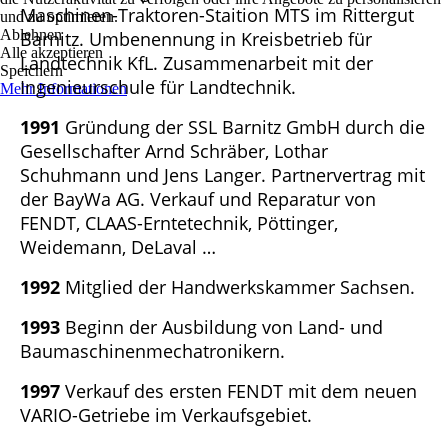
Maschinen-Traktoren-Staition MTS im Rittergut
und zu optimieren.
Ablehnen
Barnitz. Umbenennung in Kreisbetrieb für
Alle akzeptieren
Landtechnik KfL. Zusammenarbeit mit der
Speichern
Ingenieurschule für Landtechnik.
Mehr Informationen
1991
Gründung der SSL Barnitz GmbH durch die
Gesellschafter Arnd Schräber, Lothar
Schuhmann und Jens Langer. Partnervertrag mit
der BayWa AG. Verkauf und Reparatur von
FENDT, CLAAS-Erntetechnik, Pöttinger,
Weidemann, DeLaval …
1992
Mitglied der Handwerkskammer Sachsen.
1993
Beginn der Ausbildung von Land- und
Baumaschinenmechatronikern.
1997
Verkauf des ersten FENDT mit dem neuen
VARIO-Getriebe im Verkaufsgebiet.