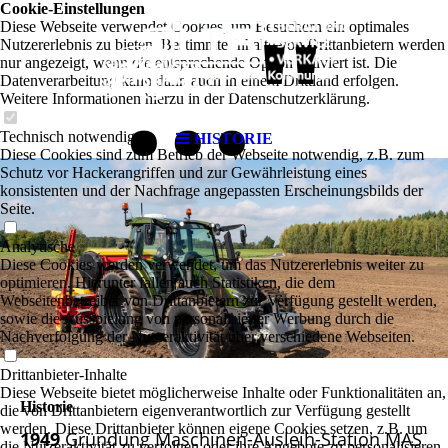
..."
Cookie-Einstellungen
Diese Webseite verwendet Cookies, um Besuchern ein optimales
Nutzererlebnis zu bieten. Bestimmte Inhalte von Drittanbietern werden
nur angezeigt, wenn die entsprechende Option aktiviert ist. Die
Datenverarbeitung kann dann auch in einem Drittland erfolgen.
Weitere Informationen hierzu in der Datenschutzerklärung.
Technisch notwendige
HISTORIE
Diese Cookies sind zum Betrieb der Webseite notwendig, z.B. zum
Schutz vor Hackerangriffen und zur Gewährleistung eines
konsistenten und der Nachfrage angepassten Erscheinungsbilds der
Seite.
Analytische
Diese Cookies werden verwendet, um das Nutzererlebnis weiter zu
optimieren. Hierunter fallen auch Statistiken, die dem
Webseitenbetreiber von Drittanbietern zur Verfügung gestellt werden,
sowie die Ausspielung von personalisierter Werbung durch die
Nachverfolgung der Nutzeraktivität über verschiedene Webseiten.
Drittanbieter-Inhalte
Diese Webseite bietet möglicherweise Inhalte oder Funktionalitäten an,
Historie
die von Drittanbietern eigenverantwortlich zur Verfügung gestellt
werden. Diese Drittanbieter können eigene Cookies setzen, z.B. um
1949
Gründung Maschinen-Ausleih-Station MAS
die Nutzeraktivität zu verfolgen oder ihre Angebote zu personalisieren