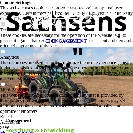
Cookie Settings
Sachsens
This website uses cookies to provide visitors with an optimal user
experience. Certain third party content is only displayed if "Third Party
Content" is enabled.
Technically necessary
These cookies are necessary for the operation of the website, e.g. to
protect it against hacker attacks and to ensure a consistent and demand-
ENGAGEMENT
..."
oriented appearance of the site.
Analytical
These cookies are used to further optimize the user experience. This
includes statistics provided to the website operator by third parties and
the display of personalised advertising by tracking user activity across
different websites.
Third Party Content
This website may offer content or functionality that is provided by
third parties on their own responsibility. These third parties may set
their own cookies, e.g. to track user activity or to personalize and
optimize their offers.
Reject
Engagement
Accept All
Save
Forschung & Entwicklung
Mehr Informationen